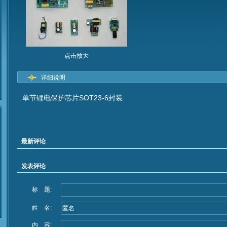
点击放大
详细说明
单节锂电保护芯片SOT23-6封装
最新评论
发表评论
标 题:
姓 名:
内 容: