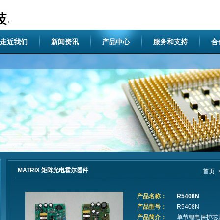
走近我们
新闻资讯
产品中心
服务和支持
合
MATRIX 矩阵光电霍尔器件
首页
产品名称：
R5408N
产品型号：
R5408N
产品简介：
单节锂电保护芯