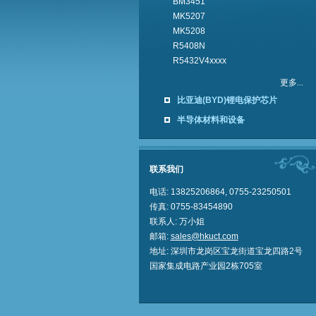
BM3451
MK5207
MK5208
R5408N
R5432V4xxxx
更多...
比亚迪(BYD)锂电保护芯片
半导体材料和设备
联系我们
电话: 13825206864, 0755-23250501
传真: 0755-83454890
联系人: 万小
姐
邮箱:
sales@hkuct.com
地址: 深
圳
市龙岗区宝龙街道宝龙四路2号
国家集成电路产业园2栋705室