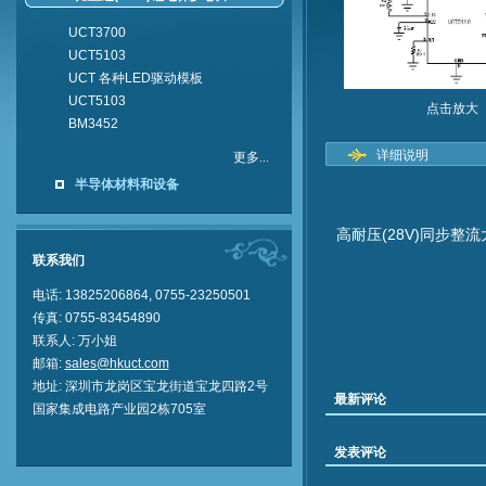
UCT3700
UCT5103
UCT 各种LED驱动模板
UCT5103
点击放大
BM3452
详细说明
更多...
半导体材料和设备
高耐压(28V)同步整流大
联系我们
电话: 13825206864, 0755-23250501
传真: 0755-83454890
联系人: 万小
姐
邮箱:
sales@hkuct.com
地址: 深
圳
市龙岗区宝龙街道宝龙四路2号
最新评论
国家集成电路产业园2栋705室
发表评论