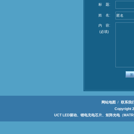
标 题:
姓 名:
内 容:
(必填)
网站地图
/
联系我
Copyrig
UCT LED驱动、锂电充电芯片、矩阵光电（MAT